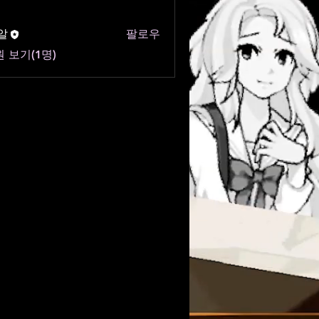
알
팔로우
 보기(1명)