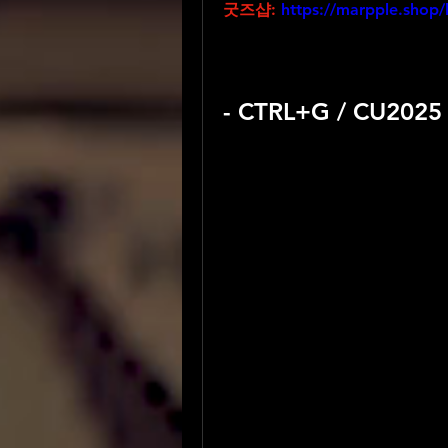
굿즈샵:
https://marpple.shop/
- CTRL+G / CU20