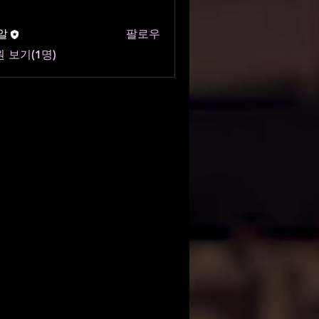
알
팔로우
 보기(1명)