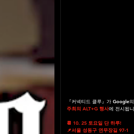
『커넥티드 클루』가 Google
주최의 ALT+G 행사
에 전시됩니
📆 10. 25 토요일 단 하루! 
📌서울 성동구 연무장길 97-1   